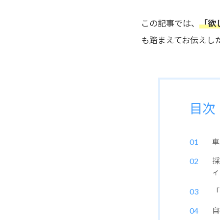
この記事では、
「欲
も踏まえてお伝えし
目次
車
採
ィ
「
自