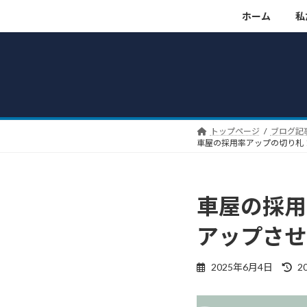
コ
ナ
ホーム
私
ン
ビ
テ
ゲ
ン
ー
ツ
シ
へ
ョ
ス
ン
キ
に
トップページ
ブログ記
ッ
移
車屋の採用率アップの切り札
プ
動
車屋の採用
アップさせ
最
2025年6月4日
2
終
更
新