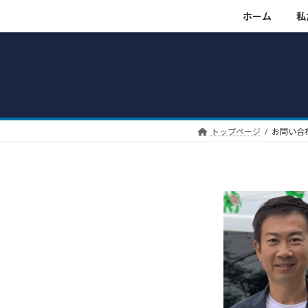
コ
ナ
ホーム
私
ン
ビ
テ
ゲ
ン
ー
ツ
シ
へ
ョ
ス
ン
キ
に
トップページ
お問い合
ッ
移
プ
動