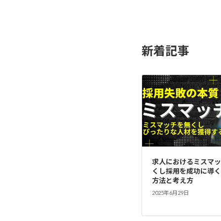
投
稿
の
新着記事
ペ
ー
ジ
送
り
求人におけるミスマッ
くし採用を成功に導く
方法と考え方
2025年6月29日