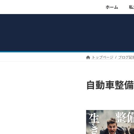
コ
ナ
ホーム
私
ン
ビ
テ
ゲ
ン
ー
ツ
シ
へ
ョ
ス
ン
キ
に
トップページ
ブログ記
ッ
移
プ
動
自動車整備