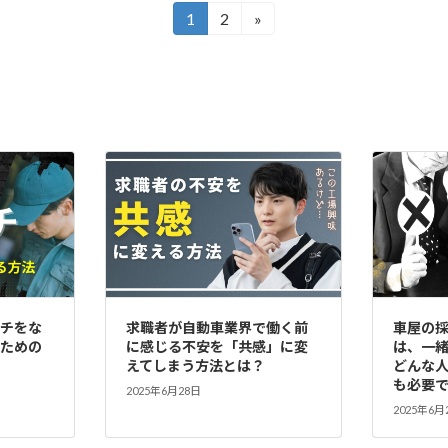
1
2
»
固
固
定
定
ペ
ペ
ー
ー
ジ
ジ
チをな
求職者が自動車業界で働く前
車屋の
ための
に感じる不安を「共感」に変
は、一
えてしまう方法とは？
どんな
も必要
2025年6月28日
2025年6月