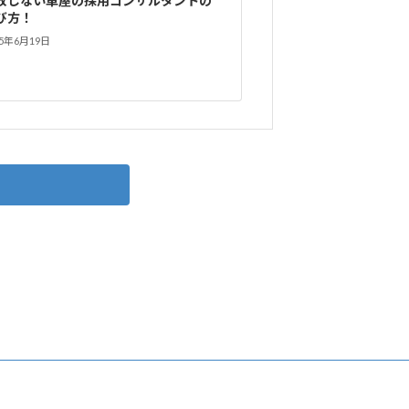
敗しない車屋の採用コンサルタントの
び方！
25年6月19日