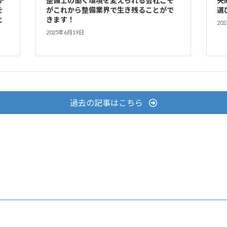
が
整備士の働く環境を変えられる会社こそ
失
を
がこれから整備業界で生き残ることがで
選
と
きます！
20
2025年6月19日
過去の記事はこちら