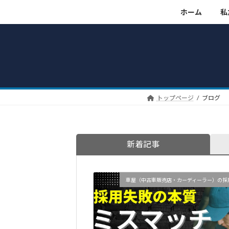
コ
ナ
ホーム
私
ン
ビ
テ
ゲ
ン
ー
ツ
シ
へ
ョ
ス
ン
キ
に
トップページ
ブログ
ッ
移
プ
動
新着記事
車屋（中古車販売店・カーディーラー）の採